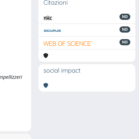
Citazioni
ND
ND
ND
social impact
mpellizzeri