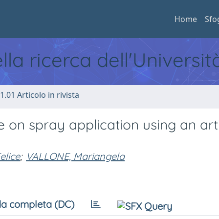
Home
Sfo
ella ricerca dell'Universi
1.01 Articolo in rivista
 on spray application using an arti
elice
;
VALLONE, Mariangela
a completa (DC)