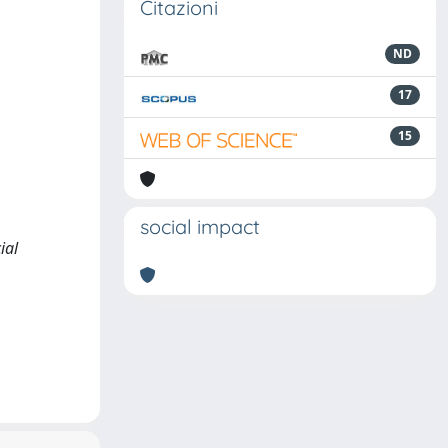
Citazioni
ND
17
15
social impact
ial