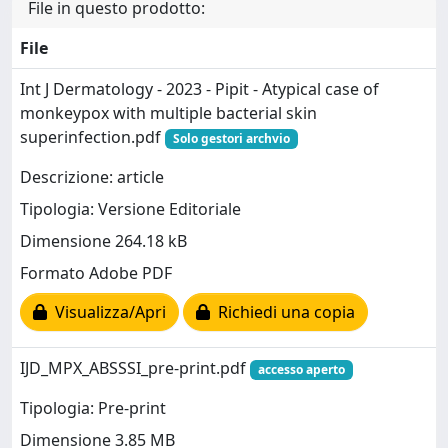
File in questo prodotto:
File
Int J Dermatology - 2023 - Pipit - Atypical case of
monkeypox with multiple bacterial skin
superinfection.pdf
Solo gestori archvio
Descrizione: article
Tipologia: Versione Editoriale
Dimensione 264.18 kB
Formato Adobe PDF
Visualizza/Apri
Richiedi una copia
IJD_MPX_ABSSSI_pre-print.pdf
accesso aperto
Tipologia: Pre-print
Dimensione 3.85 MB