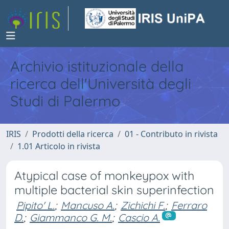
Archivio istituzionale della
ricerca dell'Università degli
Studi di Palermo
IRIS
Prodotti della ricerca
01 - Contributo in rivista
1.01 Articolo in rivista
Atypical case of monkeypox with
multiple bacterial skin superinfection
Pipito' L.
;
Mancuso A.
;
Zichichi F.
;
Ferraro
D.
;
Giammanco G. M.
;
Cascio A.