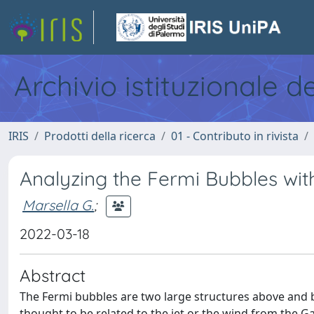
Archivio istituzionale d
IRIS
Prodotti della ricerca
01 - Contributo in rivista
Analyzing the Fermi Bubbles with
Marsella G.
;
2022-03-18
Abstract
The Fermi bubbles are two large structures above and b
thought to be related to the jet or the wind from the Ga