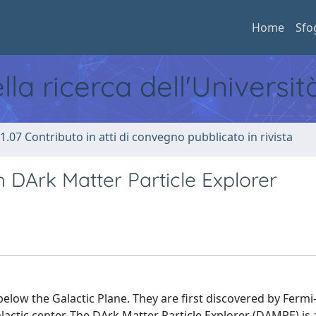
Home
Sfo
ella ricerca dell'Universi
1.07 Contributo in atti di convegno pubblicato in rivista
 DArk Matter Particle Explorer
elow the Galactic Plane. They are first discovered by Fermi
lactic center. The DArk Matter Particle Explorer (DAMPE) is 