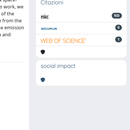
Citazioni
is work, we
 of the
ND
e from the
se emission
0
p and
1
social impact