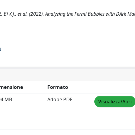
., Bi X.J., et al. (2022). Analyzing the Fermi Bubbles with DArk Ma
a
mensione
Formato
94 MB
Adobe PDF
Visualizza/Apri