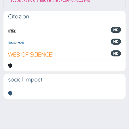
https://hdl.handle.net/10447/611940
Citazioni
ND
ND
ND
social impact