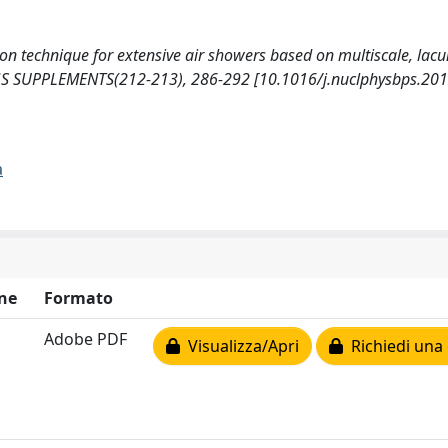
nation technique for extensive air showers based on multiscale, lac
S SUPPLEMENTS(212-213), 286-292 [10.1016/j.nuclphysbps.201
a
ne
Formato
Adobe PDF
Visualizza/Apri
Richiedi una 