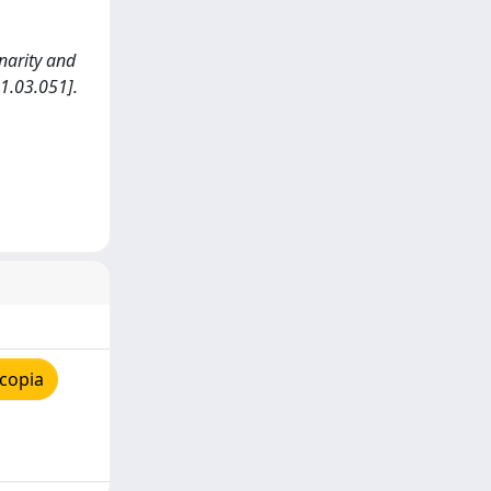
unarity and
1.03.051].
copia