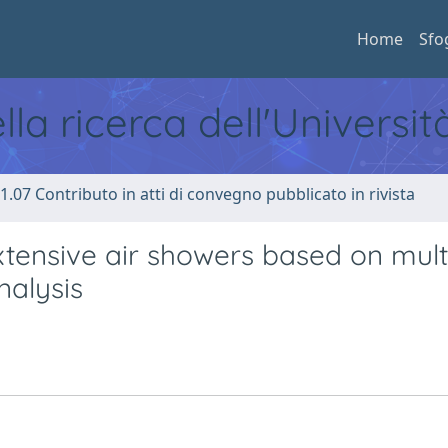
Home
Sfo
ella ricerca dell'Universi
1.07 Contributo in atti di convegno pubblicato in rivista
xtensive air showers based on mult
nalysis