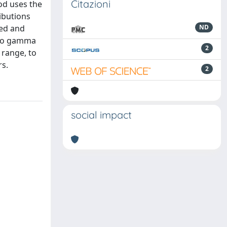
Citazioni
od uses the
ributions
sed and
ND
n to gamma
2
 range, to
rs.
2
social impact