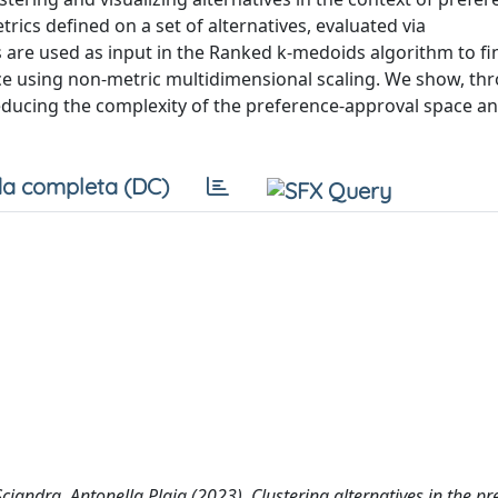
rics defined on a set of alternatives, evaluated via
are used as input in the Ranked k-medoids algorithm to fin
pace using non-metric multidimensional scaling. We show, th
reducing the complexity of the preference-approval space a
a completa (DC)
iandra, Antonella Plaia (2023). Clustering alternatives in the pr