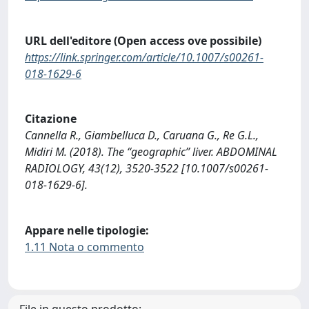
URL dell'editore (Open access ove possibile)
https://link.springer.com/article/10.1007/s00261-
018-1629-6
Citazione
Cannella R., Giambelluca D., Caruana G., Re G.L.,
Midiri M. (2018). The ‘‘geographic’’ liver. ABDOMINAL
RADIOLOGY, 43(12), 3520-3522 [10.1007/s00261-
018-1629-6].
Appare nelle tipologie:
1.11 Nota o commento
File in questo prodotto: