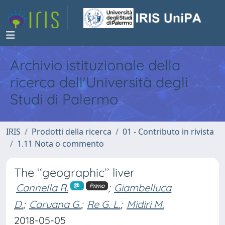
Archivio istituzionale della
ricerca dell'Università degli
Studi di Palermo
IRIS
Prodotti della ricerca
01 - Contributo in rivista
1.11 Nota o commento
The ‘‘geographic’’ liver
Cannella R.
;
Giambelluca
Primo
D.
;
Caruana G.
;
Re G. L.
;
Midiri M.
2018-05-05