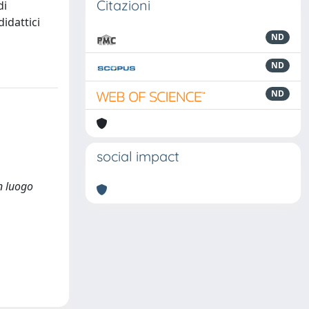
Citazioni
di
didattici
ND
ND
ND
social impact
in luogo