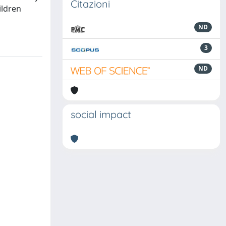
Citazioni
ildren
ND
3
ND
social impact