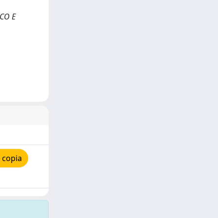
ICO E
 copia