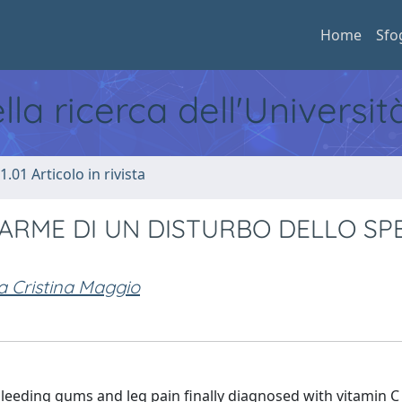
Home
Sfo
ella ricerca dell'Universi
1.01 Articolo in rivista
LARME DI UN DISTURBO DELLO S
a Cristina Maggio
bleeding gums and leg pain finally diagnosed with vitamin C