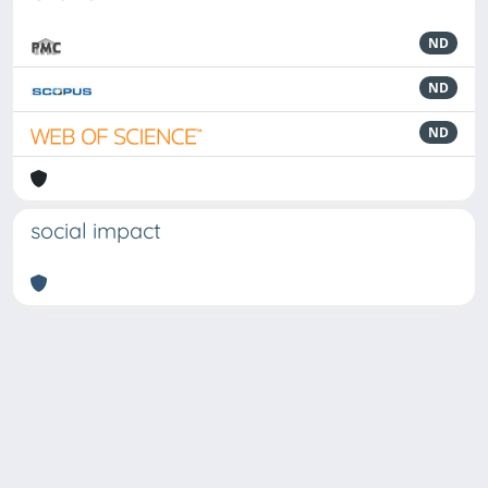
ND
ND
ND
social impact