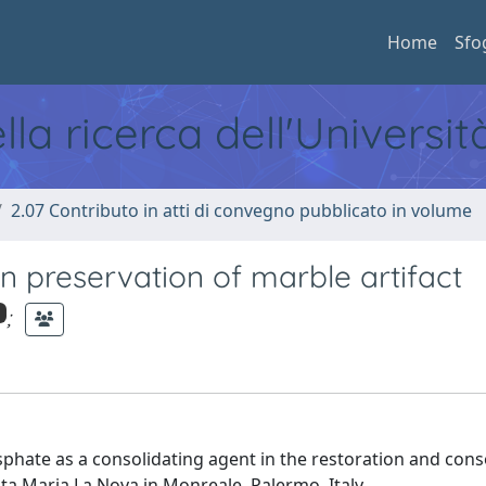
Home
Sfo
ella ricerca dell'Universi
2.07 Contributo in atti di convegno pubblicato in volume
preservation of marble artifact
;
hate as a consolidating agent in the restoration and cons
anta Maria La Nova in Monreale, Palermo, Italy