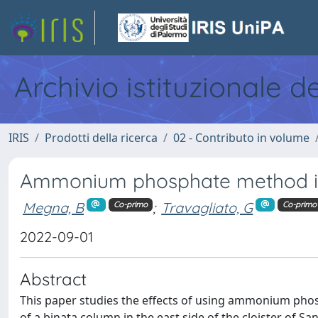
Archivio istituzionale d
IRIS
Prodotti della ricerca
02 - Contributo in volume
Ammonium phosphate method in 
Megna, B
;
Travagliato, G
Co-primo
Co-primo
2022-09-01
Abstract
This paper studies the effects of using ammonium phosp
of a binata column in the east side of the cloister of S