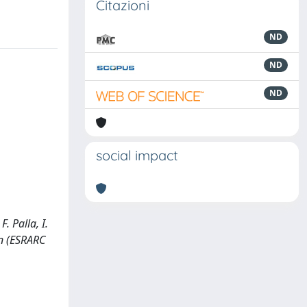
Citazioni
ND
ND
ND
social impact
. Palla, I.
on (ESRARC