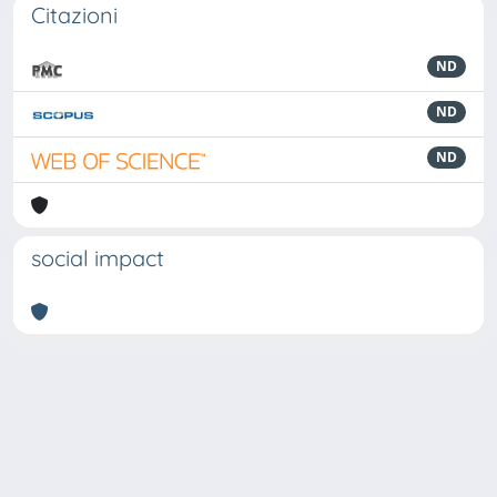
Citazioni
ND
ND
ND
social impact