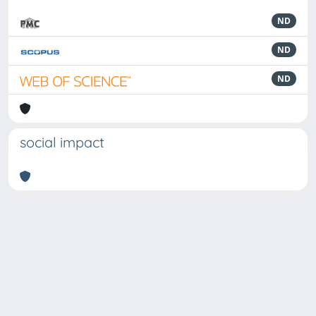
ND
ND
ND
social impact