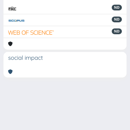
ND
ND
ND
social impact