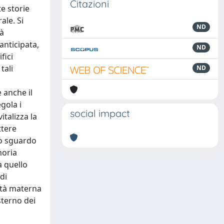
Citazioni
e storie
ale. Si
ND
tà
anticipata,
ND
fici
tali
ND
 anche il
gola i
social impact
italizza la
ttere
lo sguardo
moria
a quello
di
eità materna
sterno dei