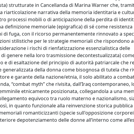
sta) strutturate in Cancellanda di Marina Warner che, tramit
a riarticolazione narrativa della memoria identitaria e cultur
tro processi mobili o di anticipazione della perdita di identi
na definizione memoriale (epigrafica) di sé come resistenza 
ni di fuga, con il ricorso permanentemente rinnovato a speci
ioni stilistiche per le strategie memoriali che rispondono a 
iderazione i rischi di rienfatizzazione essenzialistica delle
à di genere nella loro trasmissione decontestualizzata) come
 e di esaltazione del principio di autorità patriarcale che re
e generalizzata della donna come bisognosa di tutela che riv
ore e garante della nazione/etnia, il solo abilitato a comba
landa, “combat myth” che rivisita, dall’Iraq contemporaneo, 
ura femminile etnicamente posizionata, collegandola a una me
ricollegamento equivoco tra ruolo materno e nazionalismo, si
così, in quanto funzionale alla reinvenzione storica pubblica 
hés memoriali romanticizzanti (specie sull'opposizione corpor
lteriore depotenziamento delle donne all’interno come all’e