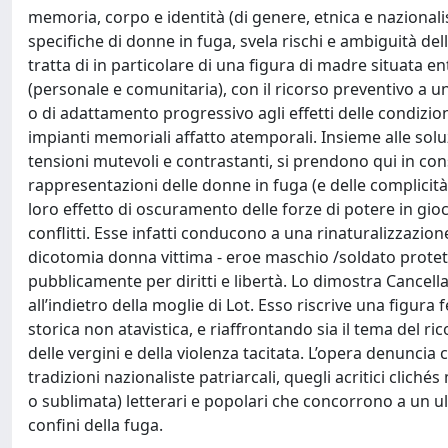
memoria, corpo e identità (di genere, etnica e nazionali
specifiche di donne in fuga, svela rischi e ambiguità dell
tratta di in particolare di una figura di madre situata en
(personale e comunitaria), con il ricorso preventivo a u
o di adattamento progressivo agli effetti delle condizio
impianti memoriali affatto atemporali. Insieme alle soluz
tensioni mutevoli e contrastanti, si prendono qui in cons
rappresentazioni delle donne in fuga (e delle complicit
loro effetto di oscuramento delle forze di potere in gioco
conflitti. Esse infatti conducono a una rinaturalizzazion
dicotomia donna vittima - eroe maschio /soldato protett
pubblicamente per diritti e libertà. Lo dimostra Cancel
all’indietro della moglie di Lot. Esso riscrive una fig
storica non atavistica, e riaffrontando sia il tema del 
delle vergini e della violenza tacitata. L’opera denuncia 
tradizioni nazionaliste patriarcali, quegli acritici clic
o sublimata) letterari e popolari che concorrono a un u
confini della fuga.