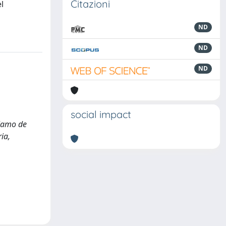
Citazioni
l
ND
ND
ND
social impact
olamo de
ia,