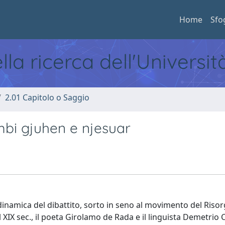
Home
Sfo
ella ricerca dell'Universi
2.01 Capitolo o Saggio
bi gjuhen e njesuar
la dinamica del dibattito, sorto in seno al movimento del Ris
el XIX sec., il poeta Girolamo de Rada e il linguista Demetrio