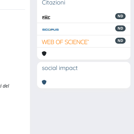
Citazioni
ND
ND
ND
social impact
i del