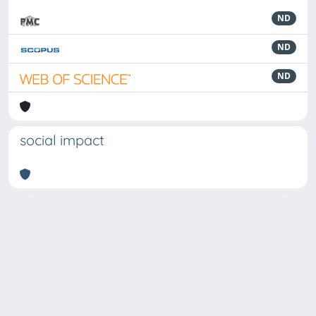
ND
ND
ND
social impact