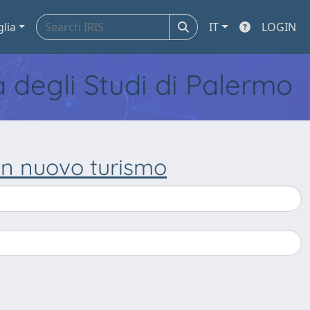
glia
IT
LOGIN
tà degli Studi di Palermo
, un nuovo turismo