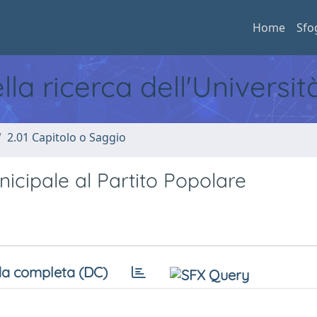
Home
Sfo
ella ricerca dell'Universi
2.01 Capitolo o Saggio
icipale al Partito Popolare
a completa (DC)