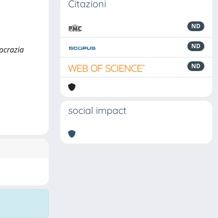
Citazioni
ND
ND
mocrazia
ND
social impact