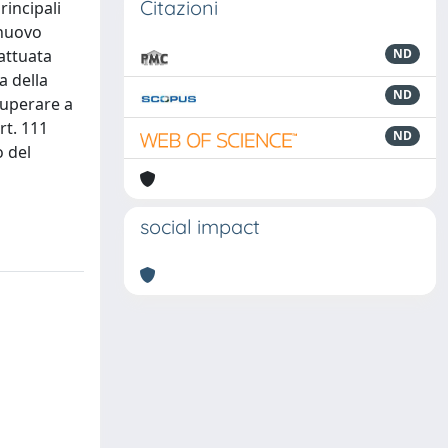
Citazioni
rincipali
 nuovo
 attuata
ND
a della
ND
cuperare a
rt. 111
ND
o del
social impact