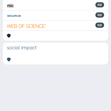
ND
ND
ND
social impact