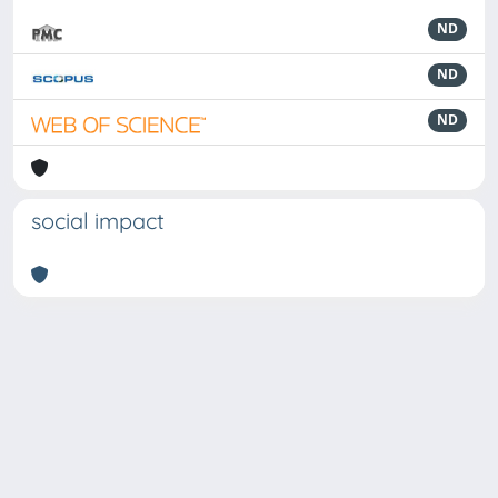
ND
ND
ND
social impact