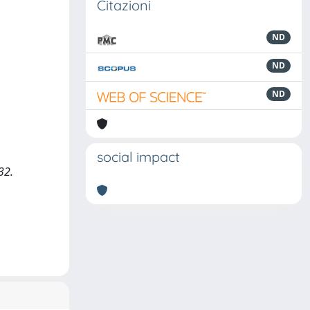
Citazioni
ND
ND
ND
social impact
32.