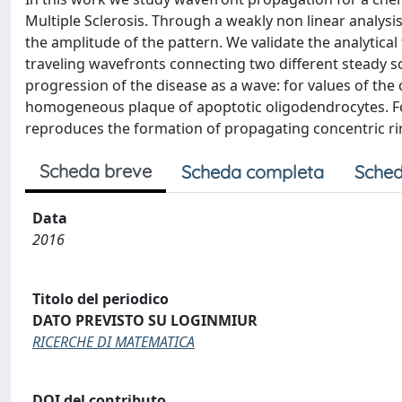
Multiple Sclerosis. Through a weakly non linear analys
the amplitude of the pattern. We validate the analytica
traveling wavefronts connecting two different steady 
progression of the disease as a wave: for values of th
homogeneous plaque of apoptotic oligodendrocytes. For
reproduces the formation of propagating concentric ring
Scheda breve
Scheda completa
Sched
Data
2016
Titolo del periodico
DATO PREVISTO SU LOGINMIUR
RICERCHE DI MATEMATICA
DOI del contributo