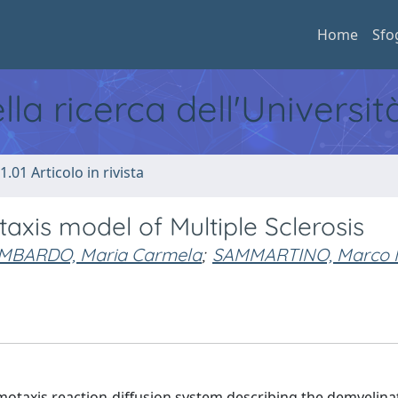
Home
Sfo
ella ricerca dell'Universi
1.01 Articolo in rivista
axis model of Multiple Sclerosis
MBARDO, Maria Carmela
;
SAMMARTINO, Marco 
otaxis reaction-diffusion system describing the demyelinat