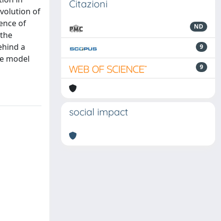
Citazioni
volution of
ence of
ND
 the
ehind a
9
he model
9
social impact