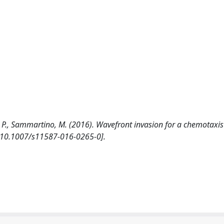
o, P., Sammartino, M. (2016). Wavefront invasion for a chemotaxi
 [10.1007/s11587-016-0265-0].