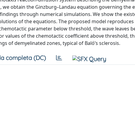
is, we obtain the Ginzburg–Landau equation governing the e
l findings through numerical simulations. We show the exist
solutions of the equations. The proposed model reproduces
e chemotactic parameter below threshold, the wave leaves b
 values of the chemotactic coefficient above threshold, t
s of demyelinated zones, typical of Baló’s sclerosis.
a completa (DC)