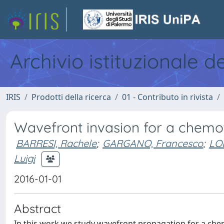
Archivio istituzionale d
IRIS
Prodotti della ricerca
01 - Contributo in rivista
Wavefront invasion for a chemot
BARRESI, Rachele
;
GARGANO, Francesco
;
LO
Luigi
2016-01-01
Abstract
In this work we study wavefront propagation for a chem