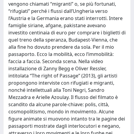
vengono chiamati “migranti” o, se più fortunati,
“rifugiati” perché i flussi dall’Ungheria verso
l’Austria e la Germania erano stati interrotti. Intere
famiglie siriane, afgane, pakistane avevano
investito centinaia di euro per comprare i biglietti di
quel treno della speranza, Budapest-Vienna, che
alla fine ho dovuto prendere da sola. Per il mio
passaporto. Ecco la mobilità, ecco l’immobilità:
faccia a faccia. Seconda scena. Nella video
installazione di Zanny Begg e Oliver Ressler,
intitolata “The right of Passage” (2013), gli artisti
propongono interviste con rifugiati e migranti,
nonché intellettuali alla Toni Negri, Sandro
Mezzadra e Arielle Azoulay. Il flusso del filmato è
scandito da alcune parole-chiave: polis, città,
cosmopolitismo, mondo in movimento. Alcune
figure animate si muovono intanto tra le pagine dei
passaporti mostrate dagli interlocutori e negano,
attraverso i loro movimenti e le loro fughe nei