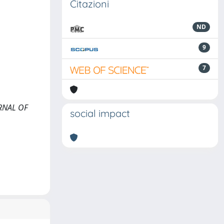
Citazioni
ND
9
7
URNAL OF
social impact