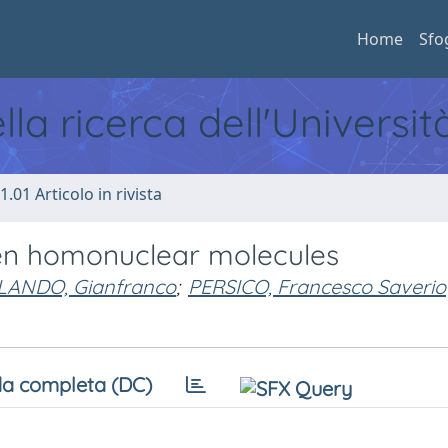
Home
Sfo
ella ricerca dell'Universi
1.01 Articolo in rivista
ven homonuclear molecules
LANDO, Gianfranco
;
PERSICO, Francesco Saverio
a completa (DC)