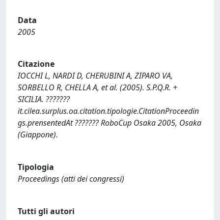
Data
2005
Citazione
IOCCHI L, NARDI D, CHERUBINI A, ZIPARO VA,
SORBELLO R, CHELLA A, et al. (2005). S.P.Q.R. +
SICILIA. ???????
it.cilea.surplus.oa.citation.tipologie.CitationProceedin
gs.prensentedAt ??????? RoboCup Osaka 2005, Osaka
(Giappone).
Tipologia
Proceedings (atti dei congressi)
Tutti gli autori