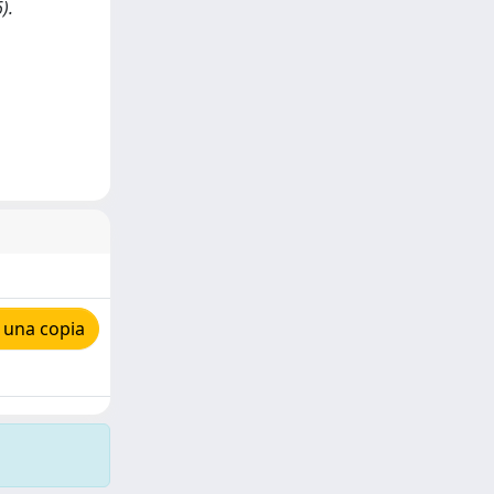
).
 una copia