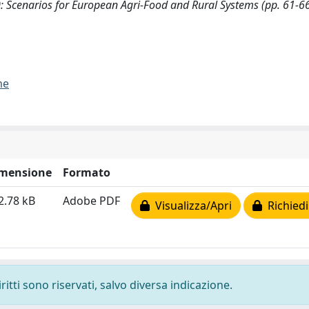
 Scenarios for European Agri-Food and Rural Systems (pp. 61-66
me
mensione
Formato
2.78 kB
Adobe PDF
Visualizza/Apri
Richiedi
ritti sono riservati, salvo diversa indicazione.