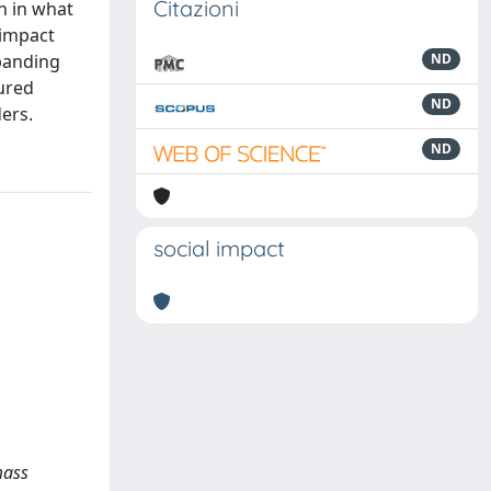
Citazioni
n in what
 impact
xpanding
ND
tured
ND
ders.
ND
social impact
mass