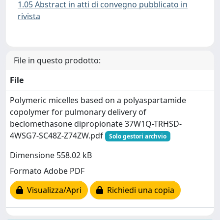
1.05 Abstract in atti di convegno pubblicato in
rivista
File in questo prodotto:
File
Polymeric micelles based on a polyaspartamide
copolymer for pulmonary delivery of
beclomethasone dipropionate 37W1Q-TRHSD-
4WSG7-SC48Z-Z74ZW.pdf
Solo gestori archvio
Dimensione 558.02 kB
Formato Adobe PDF
Visualizza/Apri
Richiedi una copia