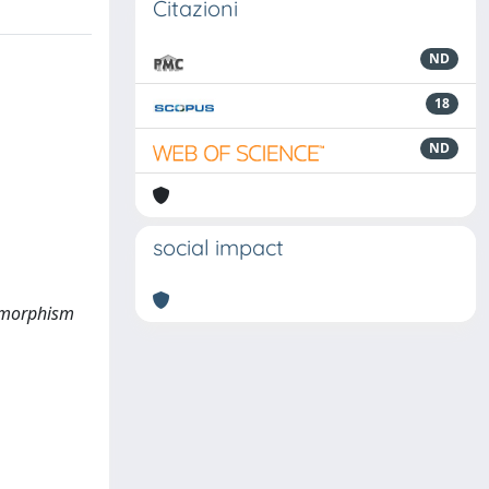
Citazioni
ND
18
ND
social impact
lymorphism