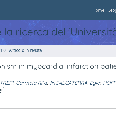
Home
Sfo
ella ricerca dell'Universi
1.01 Articolo in rivista
ism in myocardial infarction pati
TRERI, Carmela Rita
;
INCALCATERRA, Egle
;
HOF