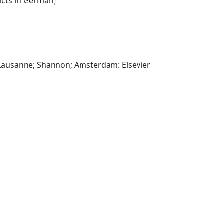
English:(summaries/abstracts in German)
Tokyo; Oxford; New York; Lausanne; Shannon; Amsterdam: Elsevier