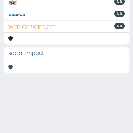
ND
ND
ND
social impact
Powered by
IRIS
-
about IRIS
-