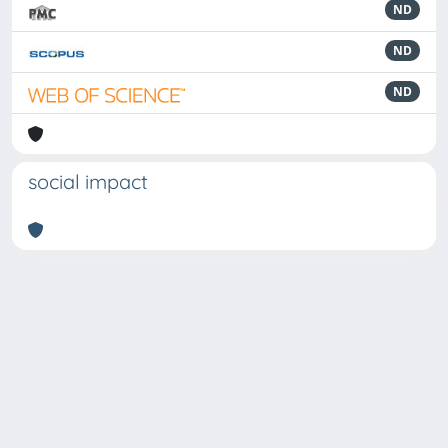
ND
ND
ND
social impact