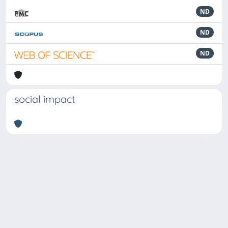
ND
ND
ND
social impact