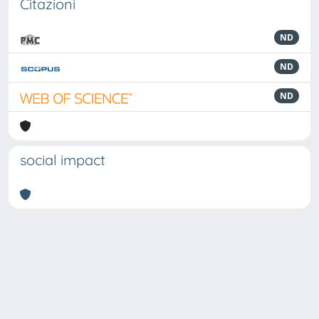
Citazioni
ND
ND
ND
social impact