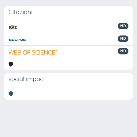
Citazioni
ND
ND
ND
social impact