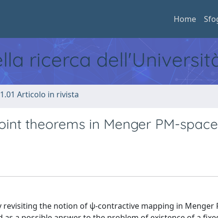
Home
Sfo
ella ricerca dell'Universi
1.01 Articolo in rivista
 point theorems in Menger PM-space
y revisiting the notion of ψ-contractive mapping in Menger
as a possible answer to the problem of existence of a fixe