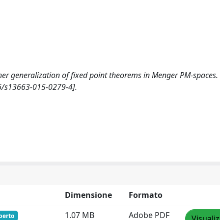
urther generalization of fixed point theorems in Menger PM-spaces.
6/s13663-015-0279-4].
Dimensione
Formato
1.07 MB
Adobe PDF
perto
Visuali