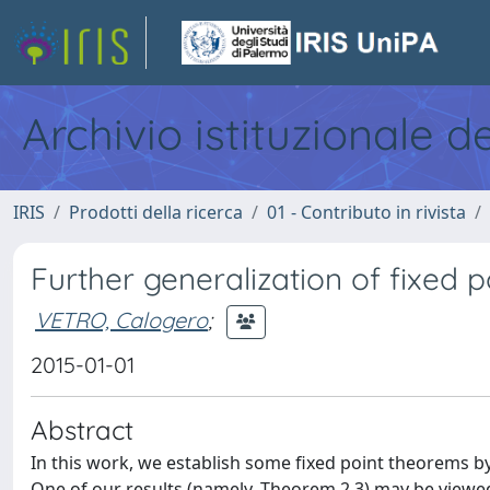
Archivio istituzionale d
IRIS
Prodotti della ricerca
01 - Contributo in rivista
Further generalization of fixed
VETRO, Calogero
;
2015-01-01
Abstract
In this work, we establish some fixed point theorems b
One of our results (namely, Theorem 2.3) may be viewed 