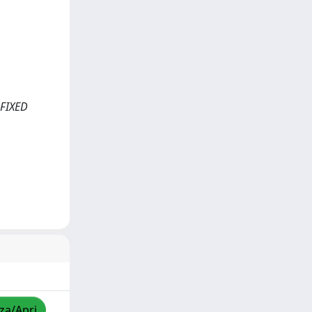
 FIXED
zza/Apri