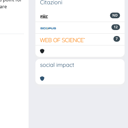
Citazioni
are
ND
12
7
social impact