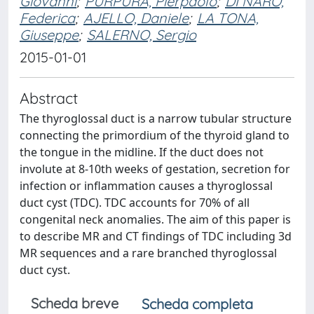
Giovanni
;
PURPURA, Pierpaolo
;
DI NARO,
Federica
;
AJELLO, Daniele
;
LA TONA,
Giuseppe
;
SALERNO, Sergio
2015-01-01
Abstract
The thyroglossal duct is a narrow tubular structure
connecting the primordium of the thyroid gland to
the tongue in the midline. If the duct does not
involute at 8-10th weeks of gestation, secretion for
infection or inflammation causes a thyroglossal
duct cyst (TDC). TDC accounts for 70% of all
congenital neck anomalies. The aim of this paper is
to describe MR and CT findings of TDC including 3d
MR sequences and a rare branched thyroglossal
duct cyst.
Scheda breve
Scheda completa