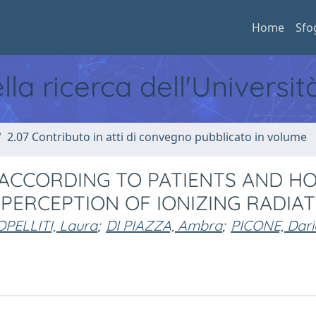
Home
Sfo
ella ricerca dell'Universi
2.07 Contributo in atti di convegno pubblicato in volume
ACCORDING TO PATIENTS AND H
 PERCEPTION OF IONIZING RADIA
PELLITI, Laura
;
DI PIAZZA, Ambra
;
PICONE, Dari