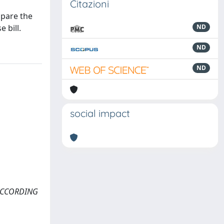
Citazioni
mpare the
 bill.
ND
ND
ND
social impact
T ACCORDING