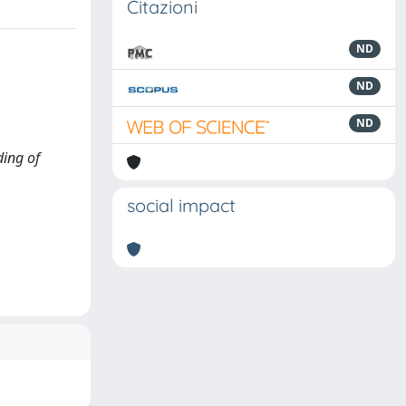
Citazioni
ND
ND
ND
ding of
social impact