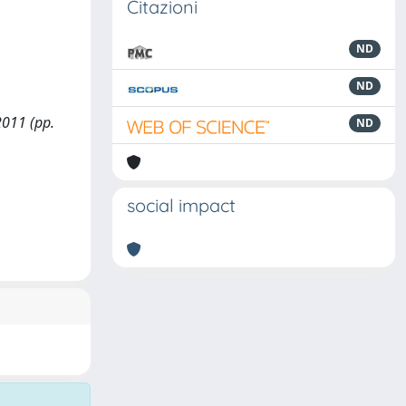
Citazioni
ND
ND
2011 (pp.
ND
social impact