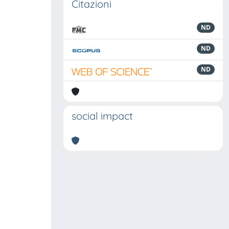
Citazioni
ND
ND
ND
social impact