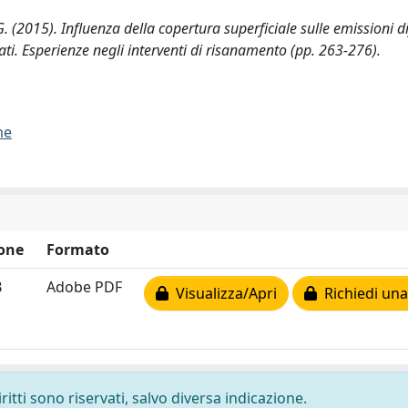
, G. (2015). Influenza della copertura superficiale sulle emissioni d
ati. Esperienze negli interventi di risanamento (pp. 263-276).
me
one
Formato
B
Adobe PDF
Visualizza/Apri
Richiedi una
ritti sono riservati, salvo diversa indicazione.