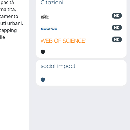
Citazioni
apacità
maltita,
ancamento
ND
iuti urbani,
ND
i capping
lle
ND
social impact