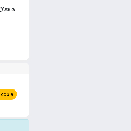
iffuse di
 copia