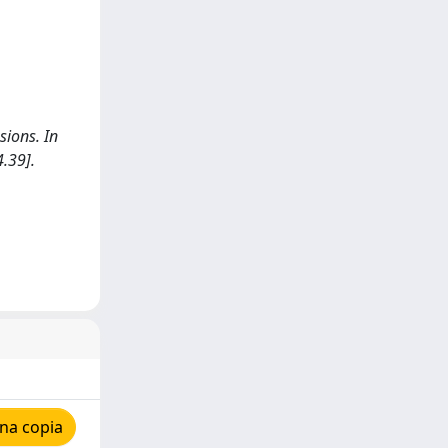
sions. In
.39].
na copia