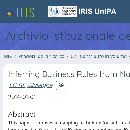
Archivio istituzionale d
IRIS
Prodotti della ricerca
02 - Contributo in volume
Inferring Business Rules from N
LO RE, Giuseppe
2014-01-01
Abstract
This paper proposes a mapping technique for automatica
language, i.e. Semantics of Business Vocabulary and Bu