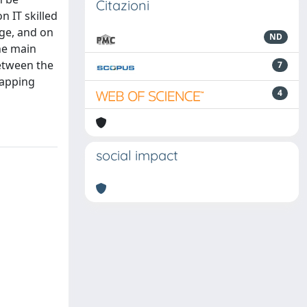
Citazioni
 IT skilled
age, and on
ND
The main
etween the
7
mapping
4
social impact