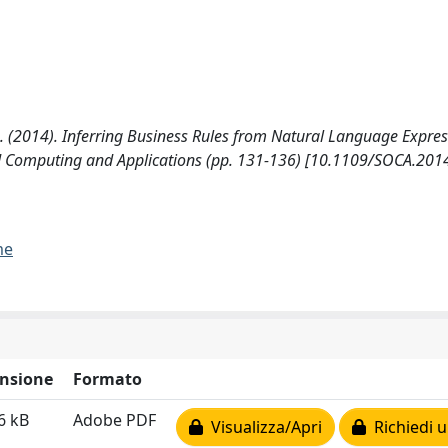
 G. (2014). Inferring Business Rules from Natural Language Expres
ed Computing and Applications (pp. 131-136) [10.1109/SOCA.2014
me
nsione
Formato
6 kB
Adobe PDF
Visualizza/Apri
Richiedi u