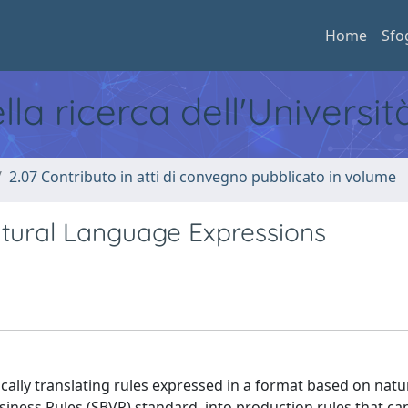
Home
Sfo
ella ricerca dell'Universi
2.07 Contributo in atti di convegno pubblicato in volume
atural Language Expressions
lly translating rules expressed in a format based on natu
siness Rules (SBVR) standard, into production rules that ca