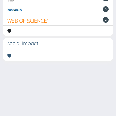
3
2
social impact
Powered by
IRIS
-
about IRIS
-