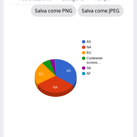
Salva come PNG
Salva come JPEG
AS
NA
EU
Continente
sconos…
SA
AS
AF
EU
NA