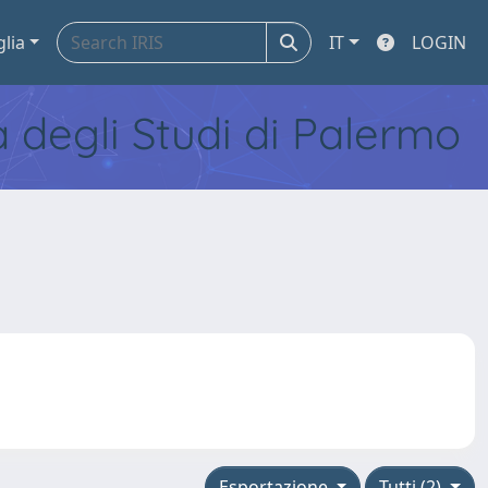
glia
IT
LOGIN
tà degli Studi di Palermo
Esportazione
Tutti (2)