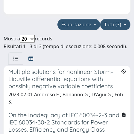
Esportazione
Tutti (3)
Mostra
records
Risultati 1 - 3 di 3 (tempo di esecuzione: 0.008 secondi).
Multiple solutions for nonlinear Sturm–
Liouville differential equations with
possibly negative variable coefficients
2023-02-01 Amoroso E.; Bonanno G.; D'Agui G.; Foti
S.
On the Inadequacy of IEC 60034-2-3 and
IEC 60034-30-2 Standards for Power
Losses, Efficiency and Energy Class